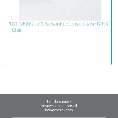
131.M000.021 Solvant nettoyant base MEK
- Clair
Une demande ?
Envoyez-nous un email
info@cmsink.com