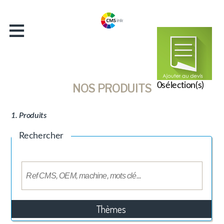
≡
Accueil
Entreprise
Catalogue
Actualités
0
sélection(s)
NOS PRODUITS
Contact
1. Produits
Rechercher
Thèmes