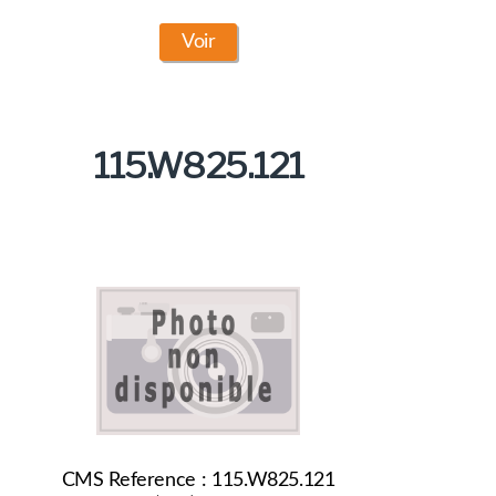
Voir
115.W825.121
CMS Reference : 115.W825.121