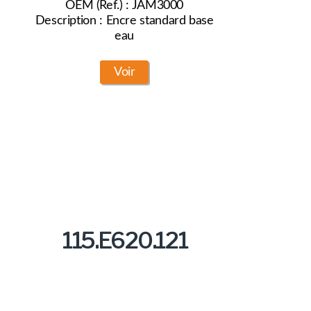
OEM (Ref.) : JAM3000
Description : Encre standard base
eau
Voir
115.E620.121