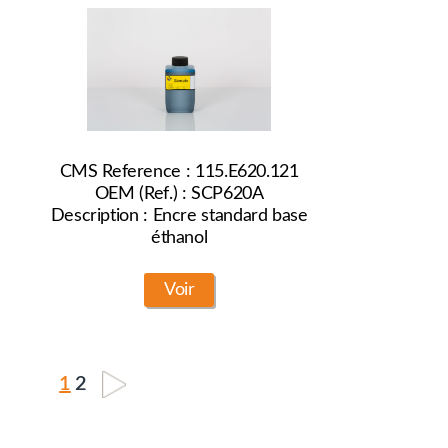
CMS Reference : 115.E620.121
OEM (Ref.) : SCP620A
Description : Encre standard base
éthanol
Voir
1
2