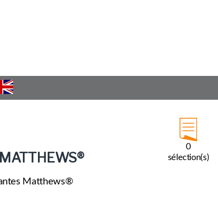
0
MATTHEWS®
sélection(s)
mantes Matthews®