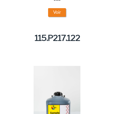
Voir
115.P217.122