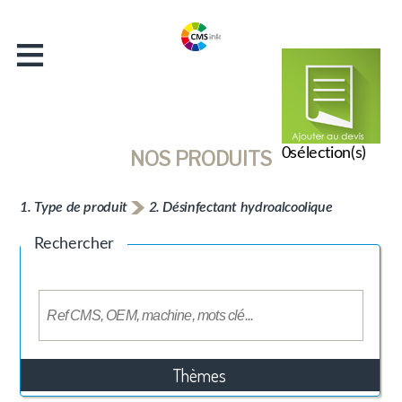
≡
Accueil
Entreprise
Catalogue
Actualités
0
sélection(s)
NOS PRODUITS
Contact
1. Type de produit
2. Désinfectant hydroalcoolique
Rechercher
Thèmes