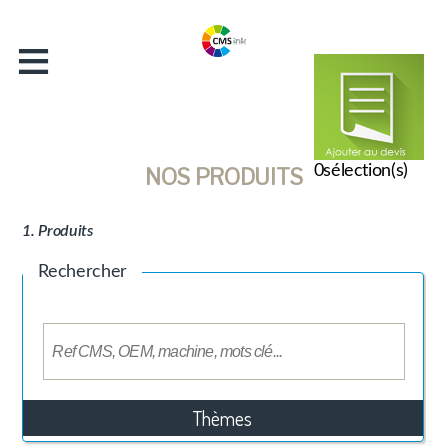
≡
Accueil
Entreprise
Catalogue
Actualités
0
sélection(s)
NOS PRODUITS
Contact
1. Produits
Rechercher
Thèmes