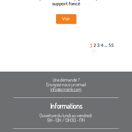
support foncé
Voir
1
2
3
4
...
55
Une demande ?
Envoyez-nous un email
info@cmsink.com
Informations
Ouverture du lundi au vendredi
9H - 13H / 13H30 - 17H