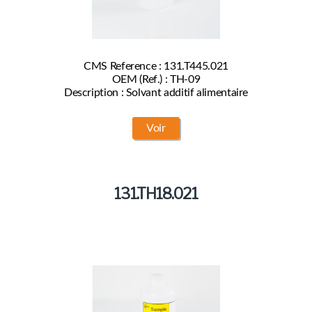
CMS Reference : 131.T445.021
OEM (Ref.) : TH-09
Description : Solvant additif alimentaire
Voir
131.TH18.021