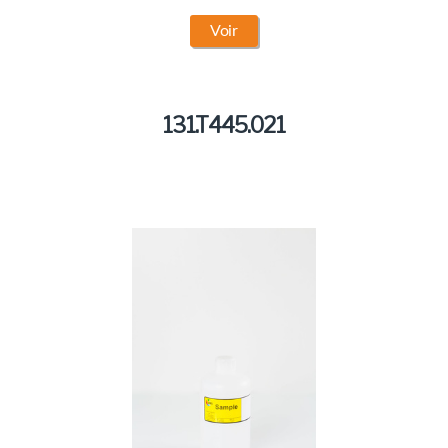
Voir
131.T445.021