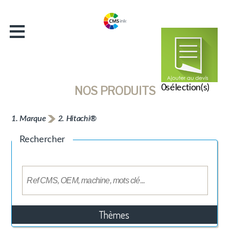
≡
Accueil
Entreprise
Catalogue
Actualités
0
sélection(s)
NOS PRODUITS
Contact
1. Marque
2. Hitachi®
Rechercher
Thèmes