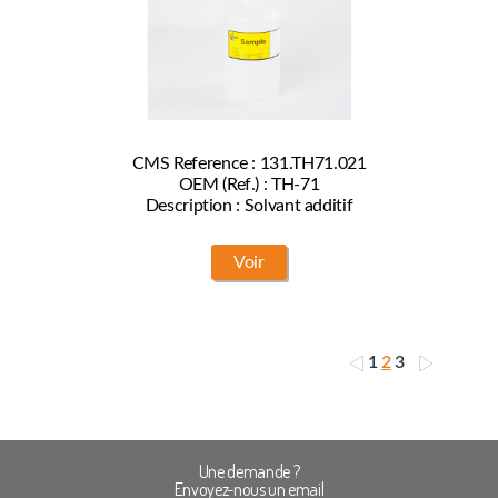
CMS Reference : 131.TH71.021
OEM (Ref.) : TH-71
Description : Solvant additif
Voir
1
2
3
Une demande ?
Envoyez-nous un email