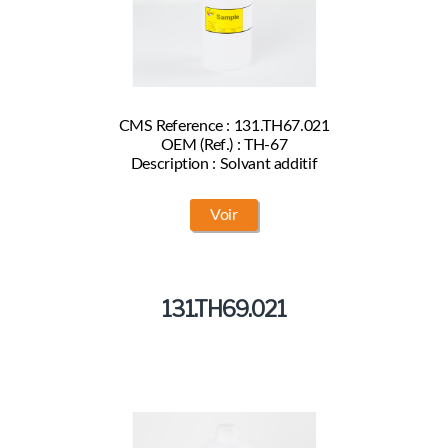
CMS Reference : 131.TH67.021
OEM (Ref.) : TH-67
Description : Solvant additif
Voir
131.TH69.021