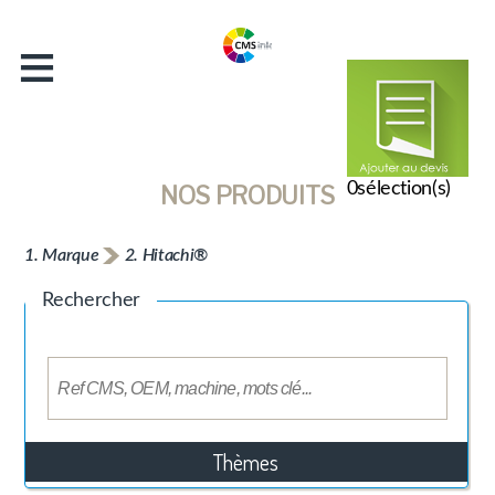
≡
Accueil
Entreprise
Catalogue
Actualités
0
sélection(s)
NOS PRODUITS
Contact
1. Marque
2. Hitachi®
Rechercher
Thèmes