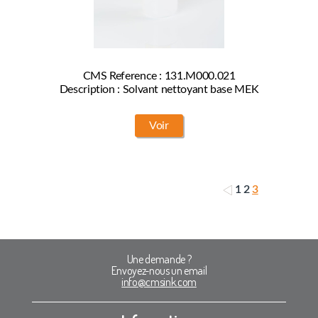
CMS Reference : 131.M000.021
Description : Solvant nettoyant base MEK
Voir
1
2
3
Une demande ?
Envoyez-nous un email
info@cmsink.com