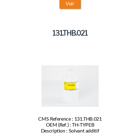
Voir
131.THB.021
CMS Reference : 131.THB.021
OEM (Ref.) : TH-TYPEB
Description : Solvant additif