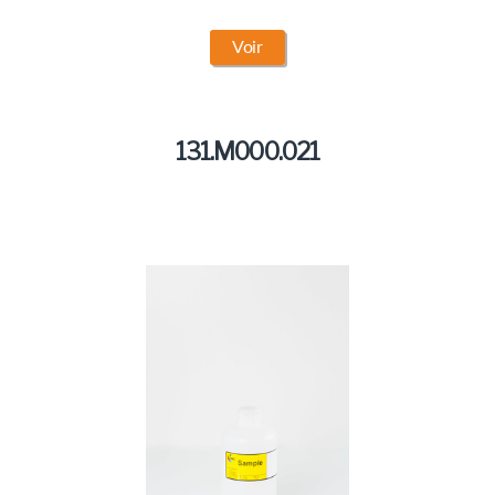
Voir
131.M000.021